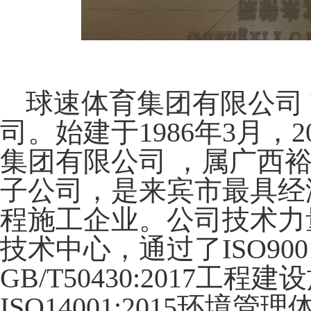
球速体育集团有限公司
司。始建于
1986年3月
集团有限公司 ，属广西
子公司，是来宾市最具经
程施工企业。公司技术力
技术中心，通过了ISO900
GB/T50430:2017
ISO14001:2015环境管