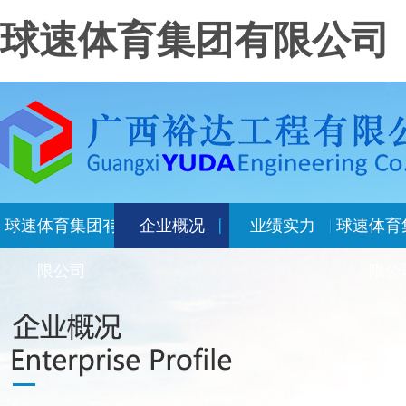
球速体育集团有限公司
球速体育集团有
企业概况
业绩实力
球速体育
限公司
限公